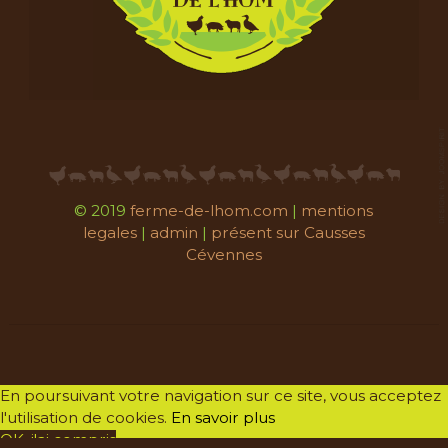
© 2019
ferme-de-lhom.com
|
mentions
legales
|
admin
|
présent sur Causses
Cévennes
En poursuivant votre navigation sur ce site, vous acceptez
l'utilisation de cookies.
En savoir plus
OK, j'ai compris